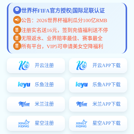
从这里开始
覆盖实时赛事、专业数据、高清视频，
开云体育
APP
与网页版为您提供便捷的体育服务。
APP下载
网页版入口
首页
/
体育动态
/ 正文
2026-07-06 06:18
34 次阅读
爱德华兹盛赞兰德尔本赛季表现出色这是