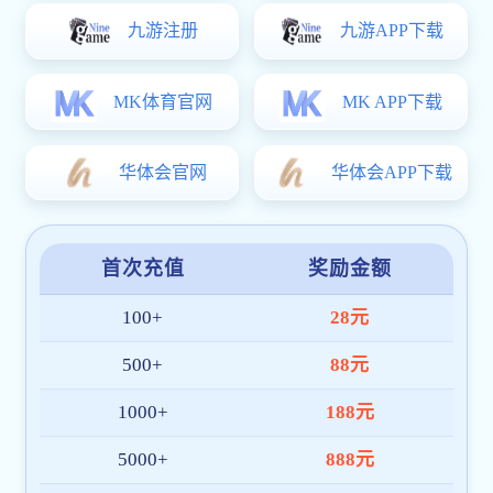
我心中唯一的评价
在本赛季的篮球赛场上，爱德华兹对兰德尔的出色表
现给予了高度赞扬，称这位球员在赛季中的发挥堪称
杰出，成为球队的重要支柱。整篇文章将围绕这一主
题展开，从多个角度分析爱德华兹的评价背后所蕴含
的深意，包括兰德尔的技术特点、球队战术适应性、
领导力与影响力以及未来发展潜力等方面。通过对这
些方面的详细探讨，我们能够更全面地理解为何爱德
华兹会如此盛赞兰德尔，并从中看出其在整个赛季中
的重要性和独特价值。
1、兰德尔的技术特点