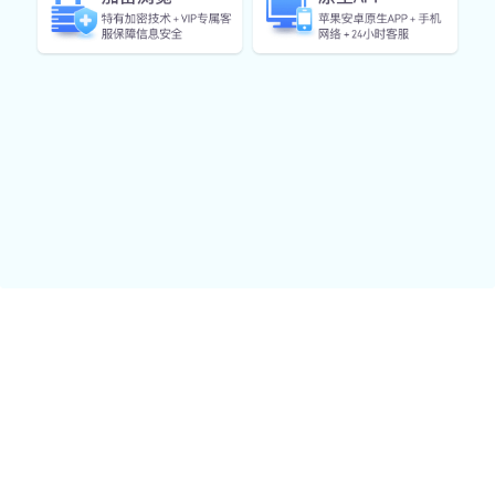
道的一点。在面对困难时，他总是能够咬紧牙关，拼
尽全力，不轻言放弃。这种品质无疑为球队增添了士
气，也激励着其他队员共同奋斗。
2、适应团队战术
除了个人技术特点之外，兰德尔还展现出了很好的团
队适应能力。在新教练团队下，他能够快速融入新的
战术体系，并根据不同对手做出相应调整。这种灵活
性使得他可以担任多种角色，无论是作为主要得分手
还是组织者，都能游刃有余。
特别是在快攻阶段，兰德尔凭借其迅捷的移动速度，
可以迅速回归防守或者参与进攻，为球队创造更多机
会。而这种快速反应不仅仅依赖于身体素质，更需要
良好的战术意识，这也是他能得到爱德华兹认可的重