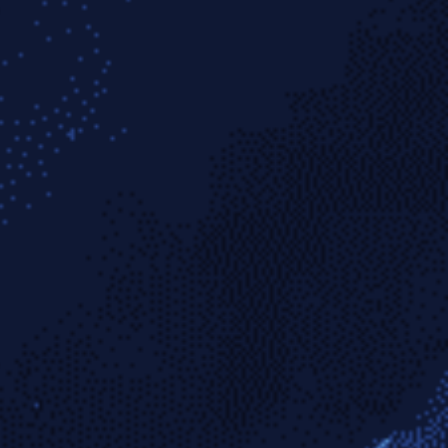
面临的不仅是身体状态上的考验，还有精神
需要迅速进入比赛节奏，以适应高强度比赛
通过强势表现奠定良好的基础，这让揭幕战
整个赛季产生深远影响。一场好的揭幕战能
应。因此，即便是老将如恩比德，也必须认
们的期待。
联盟中的竞争愈加激烈，各种新秀和交易组
来说，这也是一个新的考验。他能否在这样
6人能走多远。