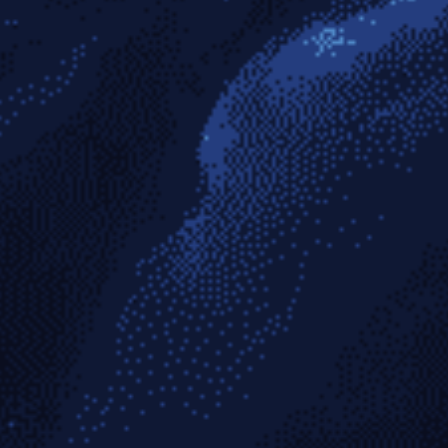
后，恩比德终于迎来了相对稳定的发展态势。而保
却频繁受到伤病困扰，这使得他的职业生涯发展
差异也反映出了各自所面临不同现实情况。
此外，从领导力角度看，两位球员分别代表了各
取、拼搏到底来激励身边的人，而乔治则更多地
格上的差异，无疑会影响到两个团队在面对困难
最终，通过两位巨星之间鲜明差异，我们可以看到
要依靠核心力量来实现目标。同时，这也提醒着
涯长久发展的关键所在，无论是对于个人还是团
总结：
综上所述，在NBA新赛季即将开启之际，关于明
德有望提前回归并参与揭幕战，但他所承担的责