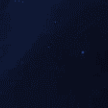
愈的保罗·乔治而言，其未来发展亦充满变数，两
展轨迹。
NBA联赛本质上就是不断变化与适应过程，每个
上，无论是迎接恢复后的机遇还是克服艰难险阻
到理想彼岸。而我们作为观众，也期待看到他们