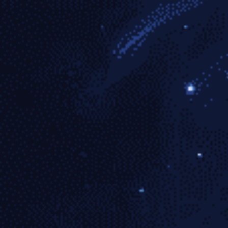
恩比德复出时间超出预期或
将迎战揭幕战乔治仍需等待