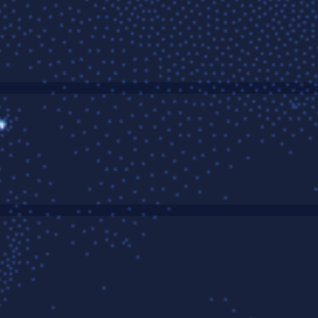
事、专业数据、高清视频，
开云体育APP
与网页版为您提供便捷
APP下载
网页版入口
在NBA的新赛季开始前，球迷们对各大球队的动
复出时间。费城76人的核心球员乔尔·恩比德近
季揭幕战中亮相。而另一位超级巨星保罗·乔治则