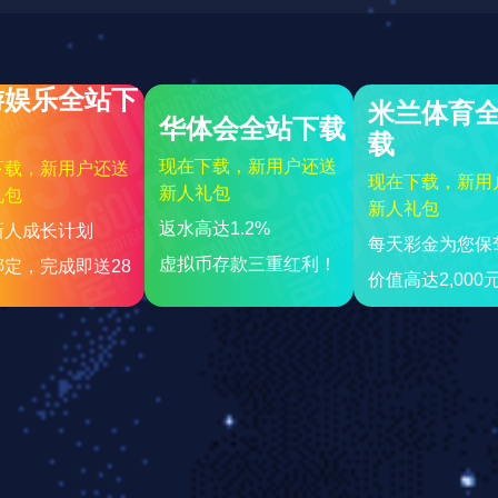
将从四个方面详细分析恩比德的复出及其对球队
影响，以此为切入点展望即将到来的新赛季。
1、恩比德复出的重要性
乔尔·恩比德作为费城76人的绝对核心，他的复
素。从个人能力来看，恩比德具备顶级内线攻击
员之一。他能够有效带动球队进攻，并在关键时刻
此外，恩比德的存在也能减轻其他队友的压力。在
整，团队配合更加流畅。因此，他的健康状态直
夺季后赛席位更是不可或缺。
值得注意的是，在过去几个赛季中，恩比德因伤
度超出了许多人的预期。这不仅仅提升了球迷们
部署的信心。