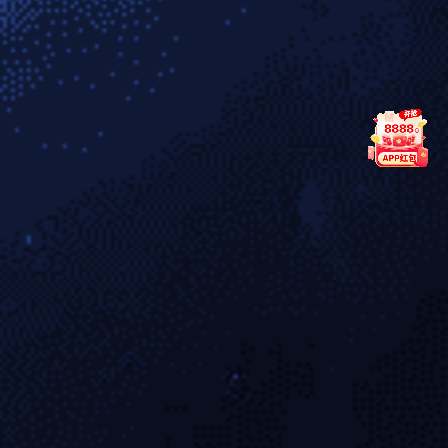
罗·乔治虽然同样是一名全明星级别选手，
遭遇一定阻碍。因此，两者在复出时间上的
自球队风格与文化。恩比德倾向于用积极进
通过自身经验来引导年轻队伍成长。这种风
时选择采取何种策略以及执行力表现如何。
NBA当前竞争愈发白热化，每支球队都需
我们：健康与持续输出始终是运动员职业生
队，都应予以高度重视。
星球员复出的讨论成为焦点话题。尽管恩比
任与巨大压力不容小觑。同时，对于尚未痊