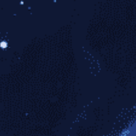
与恩比德不同的是，洛杉矶快船队中的保罗·乔治
诸多困扰。作为球队的重要得分手和防守者，乔
项。他的一系列技术特点，使得他在进攻端与防
与此同时，如果乔治无法及时归队，那么快船将
着更多年轻球员将在比赛中获得机会，但同时也
们是否能够承受住压力并肩负起重任，将成为决
此外，乔治缺席还可能导致其他明星球员如卡怀·
赖某几名核心球员容易造成疲劳累积，对整个团队
维斯与勒布朗·詹姆斯等众多超级巨星纷纷回归之
成为他们本赛季的一大考验。
4、两位巨星之间的比较
从目前两位巨星的发展趋势来看，他们正处于职