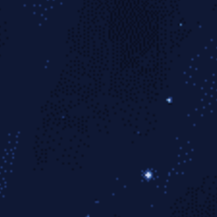
2、揭幕战中的挑战
如果恩比德能够如预期一般参加揭幕战，那么他
层面的挑战。首先，与其他强队之间较量时，他
环境。此外，新赛季开局阶段，各支球队都希望
显得尤为重要。
再者，从历史数据来看，开局阶段胜负往往会对
够极大提振士气，而一场失利则可能带来连锁反
真对待每一场比赛，以确保不辜负教练组和球迷
最后，面对新赛季挑战，不同于以往的是，今年
合层出不穷。对于已经习惯于高压环境的恩比德
的情况下继续发挥自己的实力，将直接决定费城7
3、保罗·乔治的伤情影响